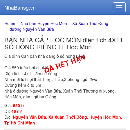
NhaBansg.vn
Home
Nhà bán Huyện Hóc Môn
Xã Xuân Thới Đông
đường Nguyễn Văn Bứa
BÁN NHÀ GẤP HOC MÔN diện tích 4X11
SỔ HỒNG RIÊNG H. Hóc Môn
Gia đình Cần bán nhà đang ở sổ hồng riêng.
Giá 550 triệu bớt chút lộc
Diện tích : 4x 11,5m sổ riêng
Nhà mới full nội thất 1 trệt, 1 lầu,2 phòng ngủ, 2wc
Đường hẻm ô tô 5m
Nhà ở đường Nguyễn Văn Bứa, Xuân Thới Thượng đi xuống,
Hóc Môn, gần ngã ba Giồng
Giá:
550 tr
DT:
46 m²
Đ/c:
Nguyễn Văn Bứa, Xã Xuân Thới Đông, Huyện Hóc Môn,
Tp Hồ Chí Minh