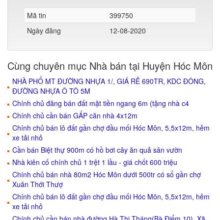
Mã tin
399750
Ngày đăng
12-08-2020
Cùng chuyên mục Nhà bán tại Huyện Hóc Môn
NHÀ PHỐ MT ĐƯỜNG NHỰA 1/, GIÁ RẺ 690TR, KDC ĐÔNG,
ĐƯỜNG NHỰA Ô TÔ 5M
Chính chủ đăng bán đất mặt tiền ngang 6m (tặng nhà c4
Chính chủ cần bán GẤP căn nhà 4x12m
Chính chủ bán lô đất gần chợ đầu mối Hóc Môn, 5,5x12m, hẻm
xe tải nhỏ
Cần bán Biệt thự 900m có hồ bơi cây ăn quả sân vườn
Nhà kiên cố chính chủ 1 trệt 1 lầu - giá chốt 600 triệu
Chính chủ bán nhà 80m2 Hóc Môn dưới 500tr có sổ gần chợ
Xuân Thới Thượ
Chính chủ bán lô đất gần chợ đầu mối Hóc Môn, 5,5x12m, hẻm
xe tải nhỏ
Chính chủ cần bán nhà đường Hà Thị Tháng(Bà Điểm 10), Xã