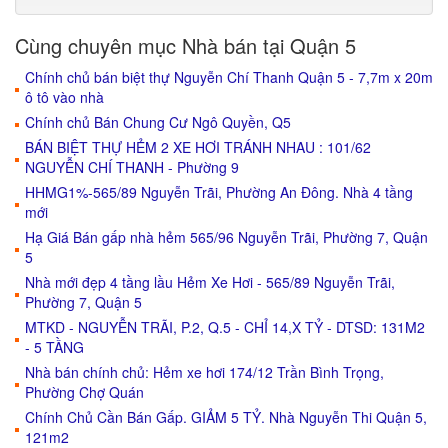
Cùng chuyên mục Nhà bán tại Quận 5
Chính chủ bán biệt thự Nguyễn Chí Thanh Quận 5 - 7,7m x 20m
ô tô vào nhà
Chính chủ Bán Chung Cư Ngô Quyền, Q5
BÁN BIỆT THỰ HẺM 2 XE HƠI TRÁNH NHAU : 101/62
NGUYỄN CHÍ THANH - Phường 9
HHMG1%-565/89 Nguyễn Trãi, Phường An Đông. Nhà 4 tầng
mới
Hạ Giá Bán gấp nhà hẻm 565/96 Nguyễn Trãi, Phường 7, Quận
5
Nhà mới đẹp 4 tầng lầu Hẻm Xe Hơi - 565/89 Nguyễn Trãi,
Phường 7, Quận 5
MTKD - NGUYỄN TRÃI, P.2, Q.5 - CHỈ 14,X TỶ - DTSD: 131M2
- 5 TẦNG
Nhà bán chính chủ: Hẻm xe hơi 174/12 Trần Bình Trọng,
Phường Chợ Quán
Chính Chủ Cần Bán Gấp. GIẢM 5 TỶ. Nhà Nguyễn Thi Quận 5,
121m2