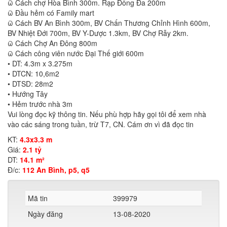
ϖ Cách chợ Hòa Bình 300m. Rạp Đống Đa 200m
ϖ Đầu hẻm có Family mart
ϖ Cách BV An Bình 300m, BV Chấn Thương Chỉnh Hình 600m,
BV Nhiệt Đới 700m, BV Y-Dược 1.3km, BV Chợ Rẫy 2km.
ϖ Cách Chợ An Đông 800m
ϖ Cách công viên nước Đại Thế giới 600m
• DT: 4.3m x 3.275m
• DTCN: 10,6m2
• DTSD: 28m2
• Hướng Tây
• Hẻm trước nhà 3m
Vui lòng đọc kỹ thông tin. Nếu phù hợp hãy gọi tôi để xem nhà
vào các sáng trong tuần, trừ T7, CN. Cám ơn vì đã đọc tin
KT:
4.3x3.3 m
Giá:
2.1 tỷ
DT:
14.1 m²
Đ/c:
112 An Bình, p5, q5
Mã tin
399979
Ngày đăng
13-08-2020