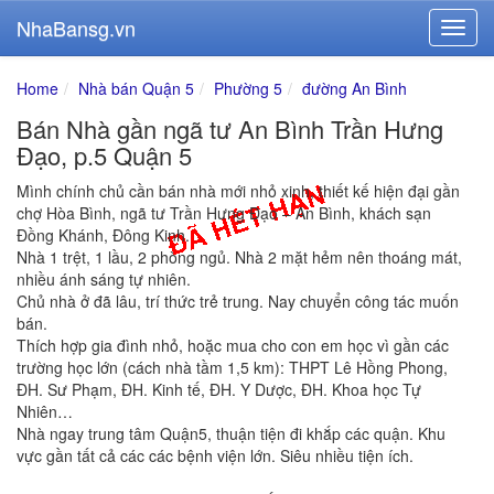
NhaBansg.vn
Home
Nhà bán Quận 5
Phường 5
đường An Bình
Bán Nhà gần ngã tư An Bình Trần Hưng
Đạo, p.5 Quận 5
Mình chính chủ cần bán nhà mới nhỏ xinh, thiết kế hiện đại gần
chợ Hòa Bình, ngã tư Trần Hưng Đạo – An Bình, khách sạn
Đồng Khánh, Đông Kinh.
Nhà 1 trệt, 1 lầu, 2 phòng ngủ. Nhà 2 mặt hẻm nên thoáng mát,
nhiều ánh sáng tự nhiên.
Chủ nhà ở đã lâu, trí thức trẻ trung. Nay chuyển công tác muốn
bán.
Thích hợp gia đình nhỏ, hoặc mua cho con em học vì gần các
trường học lớn (cách nhà tầm 1,5 km): THPT Lê Hồng Phong,
ĐH. Sư Phạm, ĐH. Kinh tế, ĐH. Y Dược, ĐH. Khoa học Tự
Nhiên…
Nhà ngay trung tâm Quận5, thuận tiện đi khắp các quận. Khu
vực gần tất cả các các bệnh viện lớn. Siêu nhiều tiện ích.