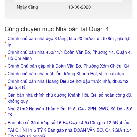
Ngày đăng
13-08-2020
Cùng chuyên mục Nhà bán tại Quận 4
Chính chủ bán nhà đẹp 3 tầng, khu 20 thước, dt: 5x8m , giá 5,5
tỷ
Chính chủ bán nhà 450/41/4 Đoàn Văn Bơ, Phường 14, Quận 4,
Hồ Chí Minh
Chính Chủ bán gấp nhà Đoàn Văn Bơ, Phường Xóm Chiếu, Q4
Chính chủ bán nhà mặt tiền đường Khánh Hội, vị trí cực đẹp
Chính chủ bán nhà Hoàng Diệu xe hơi đậu trước nhà, dt:65m2,
giá 5,8 tỷ
Cần bán nhà chính chủ đường Khánh Hội, Q4, sổ hoàn công đủ,
không quy
Nhà 21m2 Nguyễn Thần Hiến, P18, Q4 - 2PN, 2WC, Sổ Đỏ - 5.6
Tỷ
Bán nhà số 35 đường số 16 P4 Q4,dt:4.5x10m,gía:12.5tỷ(4 lầu
TÀI CHÍNH 1,5 TỶ ? Bán gấp nhà ĐOÀN VĂN BƠ, Q4 ?GIÁ 1,54
TỶ/45M2 sổ hồngR