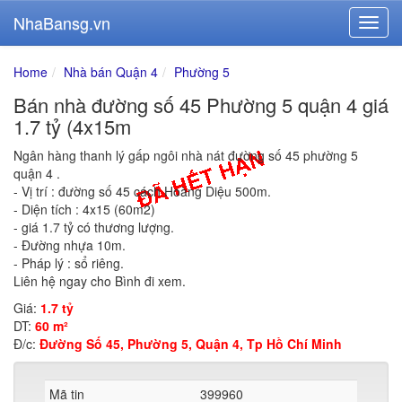
NhaBansg.vn
Home
Nhà bán Quận 4
Phường 5
Bán nhà đường số 45 Phường 5 quận 4 giá
1.7 tỷ (4x15m
Ngân hàng thanh lý gấp ngôi nhà nát đường số 45 phường 5
quận 4 .
- Vị trí : đường số 45 cách Hoàng Diệu 500m.
- Diện tích : 4x15 (60m2)
- giá 1.7 tỷ có thương lượng.
- Đường nhựa 10m.
- Pháp lý : sổ riêng.
Liên hệ ngay cho Bình đi xem.
Giá:
1.7 tỷ
DT:
60 m²
Đ/c:
Đường Số 45, Phường 5, Quận 4, Tp Hồ Chí Minh
Mã tin
399960