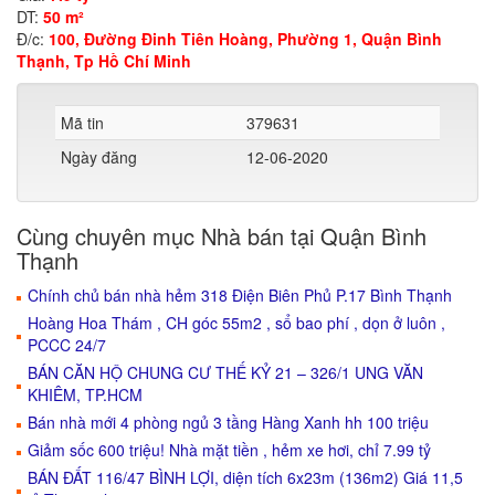
DT:
50 m²
Đ/c:
100, Đường Đinh Tiên Hoàng, Phường 1, Quận Bình
Thạnh, Tp Hồ Chí Minh
Mã tin
379631
Ngày đăng
12-06-2020
Cùng chuyên mục Nhà bán tại Quận Bình
Thạnh
Chính chủ bán nhà hẻm 318 Điện Biên Phủ P.17 Bình Thạnh
Hoàng Hoa Thám , CH góc 55m2 , sổ bao phí , dọn ở luôn ,
PCCC 24/7
BÁN CĂN HỘ CHUNG CƯ THẾ KỶ 21 – 326/1 UNG VĂN
KHIÊM, TP.HCM
Bán nhà mới 4 phòng ngủ 3 tầng Hàng Xanh hh 100 triệu
Giảm sốc 600 triệu! Nhà mặt tiền , hẻm xe hơi, chỉ 7.99 tỷ
BÁN ĐẤT 116/47 BÌNH LỢI, diện tích 6x23m (136m2) Giá 11,5