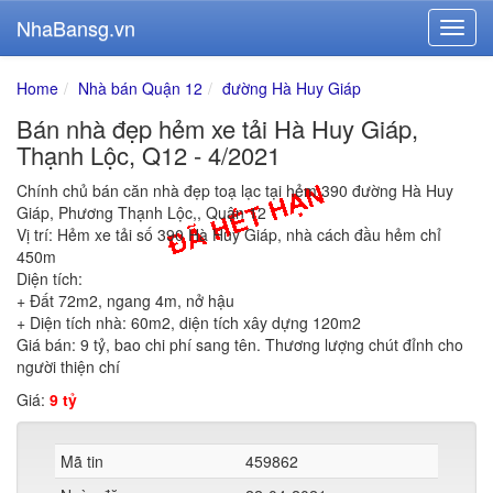
NhaBansg.vn
Home
Nhà bán Quận 12
đường Hà Huy Giáp
Bán nhà đẹp hẻm xe tải Hà Huy Giáp,
Thạnh Lộc, Q12 - 4/2021
Chính chủ bán căn nhà đẹp toạ lạc tại hẻm 390 đường Hà Huy
Giáp, Phương Thạnh Lộc,, Quận 12
Vị trí: Hẻm xe tải số 390 Hà Huy Giáp, nhà cách đầu hẻm chỉ
450m
Diện tích:
+ Đất 72m2, ngang 4m, nở hậu
+ Diện tích nhà: 60m2, diện tích xây dựng 120m2
Giá bán: 9 tỷ, bao chi phí sang tên. Thương lượng chút đỉnh cho
người thiện chí
Giá:
9 tỷ
Mã tin
459862