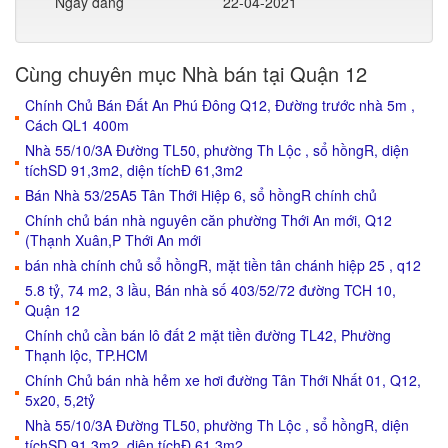
Ngày đăng
22-04-2021
Cùng chuyên mục Nhà bán tại Quận 12
Chính Chủ Bán Đất An Phú Đông Q12, Đường trước nhà 5m ,
Cách QL1 400m
Nhà 55/10/3A Đường TL50, phường Th Lộc , sổ hồngR, diện
tíchSD 91,3m2, diện tíchĐ 61,3m2
Bán Nhà 53/25A5 Tân Thới Hiệp 6, sổ hồngR chính chủ
Chính chủ bán nhà nguyên căn phường Thới An mới, Q12
(Thạnh Xuân,P Thới An mới
bán nhà chính chủ sổ hồngR, mặt tiền tân chánh hiệp 25 , q12
5.8 tỷ, 74 m2, 3 lầu, Bán nhà số 403/52/72 đường TCH 10,
Quận 12
Chính chủ cần bán lô đất 2 mặt tiền đường TL42, Phường
Thạnh lộc, TP.HCM
Chính Chủ bán nhà hẻm xe hơi đường Tân Thới Nhất 01, Q12,
5x20, 5,2tỷ
Nhà 55/10/3A Đường TL50, phường Th Lộc , sổ hồngR, diện
tíchSD 91,3m2, diện tíchĐ 61,3m2