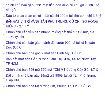
chính chủ bán gấp 5x31 mặt tiền bền đình củ chi. giá 650tr . sổ
hồngR
Đầu tư chắc chắn có lời – đất củ chi 200m full thổ cư – chỉ 3,5 tỷ
BÁN ĐẤT VỊ TRÍ VÀNG TÂN PHÚ TRUNG, CỦ CHI, SỔ HỒNG
RIÊNG - 2.1 TỶ
Chính chủ cần tiền bán nhanh miếng đất thổ cư 125m2, giá
1,250 tỷ, shr
Chính chủ cần bán gấp mảnh đất vườn 900m2 tại xã Nhuận
Đức (Củ Chi
Chính chủ bán nhà góc 2 mặt tiền Bình Mỹ , Củ Chi
Bán đất mặt tiền Số 1 đường Lâm Thị Giữa, Xã An Nhơn Tây,
TP.HCM
Chính chủ bán 796 m2 570 m2 TChị MT đường Cây Gõ. 4,7 tỷ
Đất chính chủ bán gấp 86m2 giá 950tr tại xã Tân Phú Trung.
Giáp HM
Chính chủ bán nhà Mt đường 6m, Phùng Thị Liếu, Củ Chi