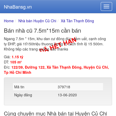
NhaBansg.vn
Home
Nhà bán Huyện Củ Chi
Xã Tân Thạnh Đông
Bán nhà cũ 7.5m*15m cần bán
Ngang 7.5m * 15m, khu dan cư đông đúc, sầm uất, cạnh công
ty ĐHP, giá 1tỉ150triệu thuong luong ít, cách tĩnh lộ 15 500m.
Không tiếp các trang quảng cáo thanks
Giá:
1.15 tỷ
DT:
105 m²
Đ/c:
122/39, Đường 122, Xã Tân Thạnh Đông, Huyện Củ Chi,
Tp Hồ Chí Minh
Mã tin
379718
Ngày đăng
13-06-2020
Cùng chuyên mục Nhà bán tại Huyện Củ Chi