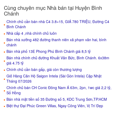
Cùng chuyên mục Nhà bán tại Huyện Bình
Chánh
Chính chủ cần bán nhà C4 3.8×15, GIÁ 780 TRIỆU, Đường C4
Bình Chánh
Nhà cấp 4 ,nhà chính chủ luôn
Bán nhà xưởng 482 đường thanh niên xã phạm văn hai, bình
chánh
Bán nhà phố 13E Phong Phú Bình Chánh giá 8,5 tỷ
Bán nhà chính chủ đường Khuất Văn Bức, Bình Chánh. 6x38m
giá 4.75 tỷ
Chính chủ cần bán gấp, giá còn thương lượng
Giỏ Hàng Căn Hộ Saigon Intela (Sài Gòn Intela) Cập Nhật
Tháng 07/2026
Chính chủ bán CH Conic Đông Nam Á 63m, 2pn, 1wc giá 2,2 tỷ,
Sổ Hồng
Bán nhà mặt tiền số 35 Đường số 5, KDC Trung Sơn,TP.HCM
Biệt thự Đại Phúc Green Villas, Ngay Công Viên, Vị Trí Đẹp