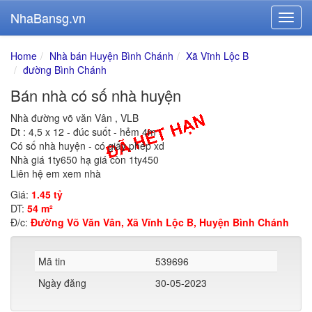
NhaBansg.vn
Home
Nhà bán Huyện Bình Chánh
Xã Vĩnh Lộc B
đường Bình Chánh
Bán nhà có số nhà huyện
Nhà đường võ văn Vân , VLB
Dt : 4,5 x 12 - đúc suốt - hẻm 4m
Có số nhà huyện - có giấy phép xd
Nhà giá 1ty650 hạ giá còn 1ty450
Liên hệ em xem nhà
Giá:
1.45 tỷ
DT:
54 m²
Đ/c:
Đường Võ Văn Vân, Xã Vĩnh Lộc B, Huyện Bình Chánh
Mã tin
539696
Ngày đăng
30-05-2023