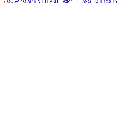
GÒ VẤP GIÁP BÌNH THẠNH – 90M² – 4 TẦNG – CHỈ 12.9 TỶ