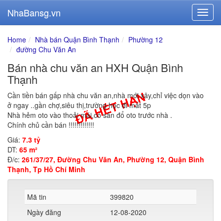
NhaBansg.vn
Home
Nhà bán Quận Bình Thạnh
Phường 12
đường Chu Văn An
Bán nhà chu văn an HXH Quận Bình
Thạnh
Cần tiền bán gấp nhà chu văn an,nhà mới xây,chỉ việc dọn vào
ở ngay ..gần chợ,siêu thị,trường học đi mất 5p
Nhà hẻm oto vào thoải mái,có sân đổ oto trước nhà .
Chính chủ cần bán !!!!!!!!!!!!!
Giá:
7.3 tỷ
DT:
65 m²
Đ/c:
261/37/27, Đường Chu Văn An, Phường 12, Quận Bình
Thạnh, Tp Hồ Chí Minh
Mã tin
399820
Ngày đăng
12-08-2020