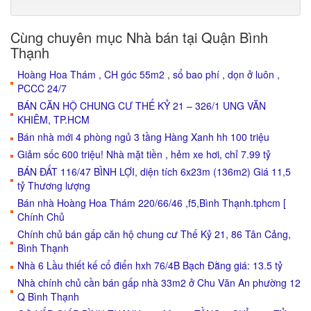
Cùng chuyên mục Nhà bán tại Quận Bình
Thạnh
Hoàng Hoa Thám , CH góc 55m2 , sổ bao phí , dọn ở luôn ,
PCCC 24/7
BÁN CĂN HỘ CHUNG CƯ THẾ KỶ 21 – 326/1 UNG VĂN
KHIÊM, TP.HCM
Bán nhà mới 4 phòng ngủ 3 tầng Hàng Xanh hh 100 triệu
Giảm sốc 600 triệu! Nhà mặt tiền , hẻm xe hơi, chỉ 7.99 tỷ
BÁN ĐẤT 116/47 BÌNH LỢI, diện tích 6x23m (136m2) Giá 11,5
tỷ Thương lượng
Bán nhà Hoàng Hoa Thám 220/66/46 ,f5,Bình Thạnh.tphcm [
Chính Chủ
Chính chủ bán gấp căn hộ chung cư Thế Kỷ 21, 86 Tân Cảng,
Bình Thạnh
Nhà 6 Lầu thiết kế cổ điển hxh 76/4B Bạch Đằng giá: 13.5 tỷ
Nhà chính chủ cần bán gấp nhà 33m2 ở Chu Văn An phường 12
Q Bình Thạnh