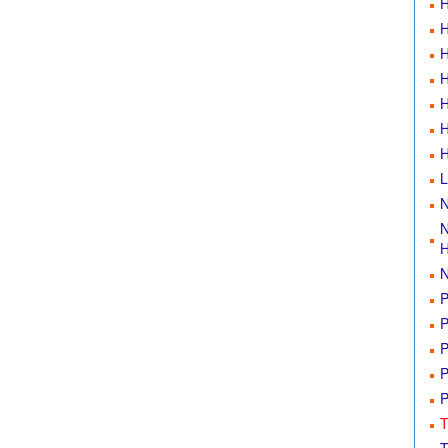
H
H
H
H
H
H
L
N
N
H
N
P
P
P
P
P
T