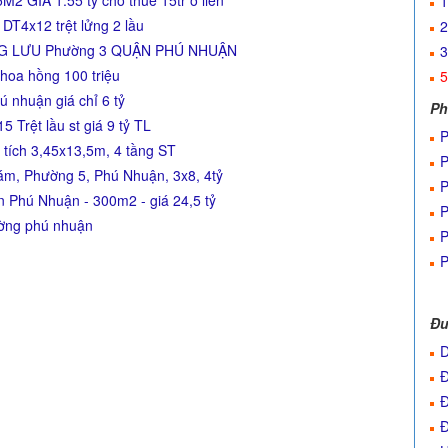
GIÁ 1.55 tỷ cho thuê 15tr ở liền
1
T4x12 trệt lửng 2 lầu
2
NG LƯU Phường 3 QUẬN PHÚ NHUẬN
3
 hoa hồng 100 triệu
5
 nhuận giá chỉ 6 tỷ
Ph
Trệt lầu st giá 9 tỷ TL
P
 tích 3,45x13,5m, 4 tầng ST
P
m, Phường 5, Phú Nhuận, 3x8, 4tỷ
P
Phú Nhuận - 300m2 - giá 24,5 tỷ
P
ường phú nhuận
P
P
Đư
D
Đ
Đ
Đ