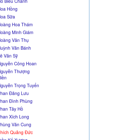
ồ Biểu Chánh
oa Hồng
oa Sữa
Hoàng Hoa Thám
oàng Minh Giám
oàng Văn Thụ
uỳnh Văn Bánh
ê Văn Sỹ
guyễn Công Hoan
guyễn Thượng
iền
guyễn Trọng Tuyển
han Đăng Lưu
han Đình Phùng
han Tây Hồ
han Xích Long
hùng Văn Cung
hích Quảng Đức