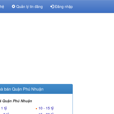
 hệ
Quản lý tin đăng
Đăng nhập
à bán Quận Phú Nhuận
á Quận Phú Nhuận
 1 tỷ
10 - 15 tỷ