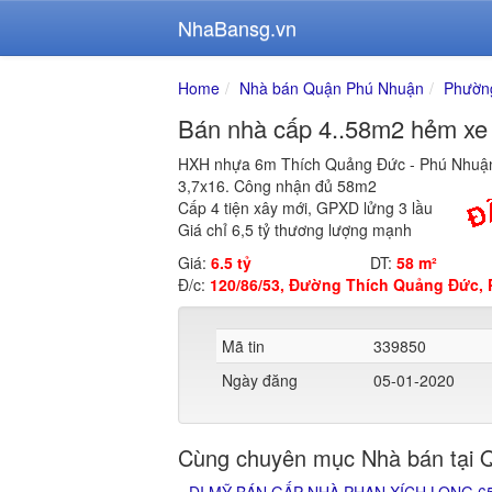
NhaBansg.vn
Home
Nhà bán Quận Phú Nhuận
Phườn
Bán nhà cấp 4..58m2 hẻm xe 
HXH nhựa 6m Thích Quảng Đức - Phú Nhuậ
3,7x16. Công nhận đủ 58m2
Cấp 4 tiện xây mới, GPXD lửng 3 lầu
Giá chỉ 6,5 tỷ thương lượng mạnh
Giá:
6.5 tỷ
DT:
58 m²
Đ/c:
120/86/53, Đường Thích Quảng Đức,
Mã tin
339850
Ngày đăng
05-01-2020
Cùng chuyên mục Nhà bán tại 