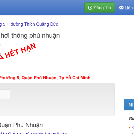
Đăng Tin
Liên
g 5
đường Thích Quảng Đức
hơi thông phú nhuận
n
 Phường 5, Quận Phú Nhuận, Tp Hồ Chí Minh
Nh
Gi
Quận Phú Nhuận
<