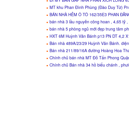
ĐI MỸ BÁN GẤP NHÀ PHAN XÍCH LONG 65M2 
MT khu Phan Đình Phùng (Đào Duy Từ) Pn D
BÁN NHÀ HẺM Ô TÔ 162/35E3 PHAN ĐĂ
bán nhà 3 lầu nguyễn công hoan , 4,65 tỷ ,
bán nhà 5 phòng ngủ mới đẹp trung tâm phú
HXT 6M Huỳnh Văn Bánh p13 PN DT 4,2 X15 
Bán nhà 489A/23/29 Huỳnh Văn Bánh. diện
Bán nhà 211/89/16A đường Hoàng Hoa Thá
Chính chủ bán nhà MT Đỗ Tấn Phong Quận 
Chính chủ Bán nhà 34 hồ biểu chánh , ph