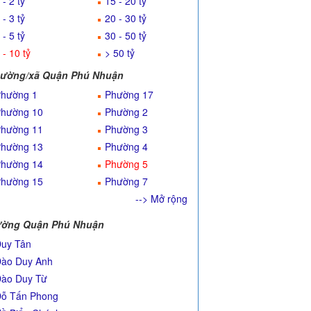
 - 2 tỷ
15 - 20 tỷ
 - 3 tỷ
20 - 30 tỷ
 - 5 tỷ
30 - 50 tỷ
 - 10 tỷ
> 50 tỷ
ường/xã Quận Phú Nhuận
hường 1
Phường 17
hường 10
Phường 2
hường 11
Phường 3
hường 13
Phường 4
hường 14
Phường 5
hường 15
Phường 7
--> Mở rộng
ờng Quận Phú Nhuận
uy Tân
ào Duy Anh
ào Duy Từ
ỗ Tấn Phong