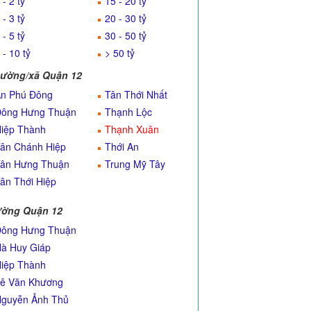
 - 2 tỷ
15 - 20 tỷ
 - 3 tỷ
20 - 30 tỷ
 - 5 tỷ
30 - 50 tỷ
 - 10 tỷ
> 50 tỷ
ường/xã Quận 12
n Phú Đông
Tân Thới Nhất
ông Hưng Thuận
Thạnh Lộc
iệp Thành
Thạnh Xuân
ân Chánh Hiệp
Thới An
ân Hưng Thuận
Trung Mỹ Tây
ân Thới Hiệp
ờng Quận 12
ông Hưng Thuận
à Huy Giáp
iệp Thành
ê Văn Khương
guyễn Ảnh Thủ