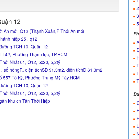
1
2
3
Quận 12
5
i An mới, Q12 (Thạnh Xuân,P Thới An mới
Ph
chánh hiệp 25 , q12
A
2 đường TCH 10, Quận 12
Đ
g TL42, Phường Thạnh lộc, TP.HCM
H
hới Nhất 01, Q12, 5x20, 5,2tỷ
T
 sổ hồngR, diện tíchSD 91,3m2, diện tíchĐ 61,3m2
T
557 Tô Ký, Phường Trung Mỹ Tây.HCM
T
2 đường TCH 10, Quận 12
hới Nhất 01, Q12, 5x20, 5,2tỷ
Đư
gần khu cn Tân Thới Hiệp
Đ
H
H
L
N