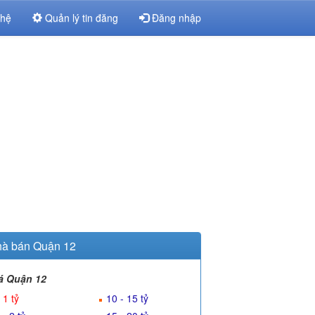
 hệ
Quản lý tin đăng
Đăng nhập
à bán Quận 12
á Quận 12
 1 tỷ
10 - 15 tỷ