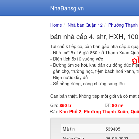
NhaBansg.vn
Home
Nhà bán Quận 12
Phường Thạnh
bán nhà cấp 4, shr, HXH, 100
Tui chủ k tiếp cò, cần bán gấp nhà cấp 4 qu
- Nhà mới 5x 16 giá 860tr ở Thạnh Xuân Qu
- Diện tích 5x16 vuông vức
- Đường 5m xe hơi, khu dân cư đông đúc hiệ
- gần chợ, trường học, tiệm bách hoá xanh, 
- Điện nước đầy đủ
- Sổ hồng riêng, công chứng sang tên
Cần bán thiệt, không tiếp môi giới và cò mất 
Giá:
860 tr
DT:
80 m²
Đ/c:
Khu Phố 2, Phường Thạnh Xuân, Quậ
Mã tin
539405
Ngày đăng
26-05-2023