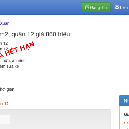
Đăng Tin
Liên
 Xuân
m2, quận 12 giá 860 triệu
ận 12
ận 12
n hữu, an ninh
tiệm sữa xe
thời gian
Nh
n 12
Gi
<