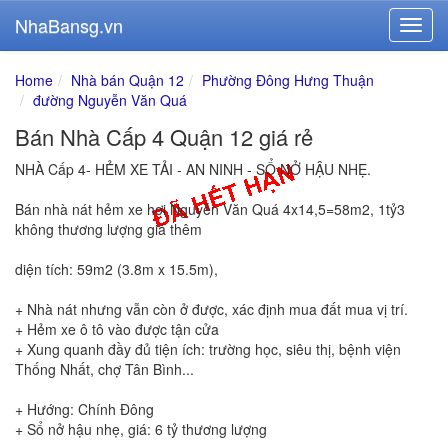
NhaBansg.vn
Home
Nhà bán Quận 12
Phường Đông Hưng Thuận
đường Nguyễn Văn Quá
Bán Nhà Cấp 4 Quận 12 giá rẻ
NHÀ Cấp 4- HẺM XE TẢI - AN NINH - SỔ NỞ HẬU NHẸ.
Bán nhà nát hẻm xe hơi Nguyễn Văn Quá 4x14,5=58m2, 1tỷ3
không thương lượng giá thêm
diện tích: 59m2 (3.8m x 15.5m),
+ Nhà nát nhưng vẫn còn ở được, xác định mua đất mua vị trí.
+ Hẻm xe ô tô vào được tận cửa
+ Xung quanh đầy đủ tiện ích: trường học, siêu thị, bệnh viện
Thống Nhất, chợ Tân Bình...
+ Hướng: Chính Đông
+ Sổ nở hậu nhẹ, giá: 6 tỷ thương lượng