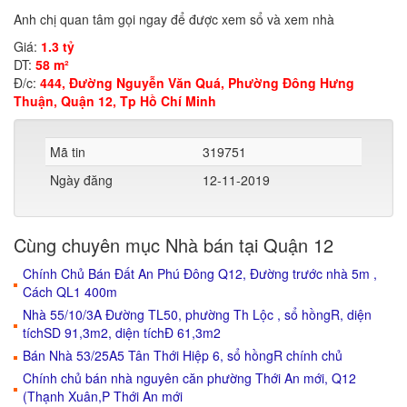
Anh chị quan tâm gọi ngay để được xem sổ và xem nhà
Giá:
1.3 tỷ
DT:
58 m²
Đ/c:
444, Đường Nguyễn Văn Quá, Phường Đông Hưng
Thuận, Quận 12, Tp Hồ Chí Minh
Mã tin
319751
Ngày đăng
12-11-2019
Cùng chuyên mục Nhà bán tại Quận 12
Chính Chủ Bán Đất An Phú Đông Q12, Đường trước nhà 5m ,
Cách QL1 400m
Nhà 55/10/3A Đường TL50, phường Th Lộc , sổ hồngR, diện
tíchSD 91,3m2, diện tíchĐ 61,3m2
Bán Nhà 53/25A5 Tân Thới Hiệp 6, sổ hồngR chính chủ
Chính chủ bán nhà nguyên căn phường Thới An mới, Q12
(Thạnh Xuân,P Thới An mới