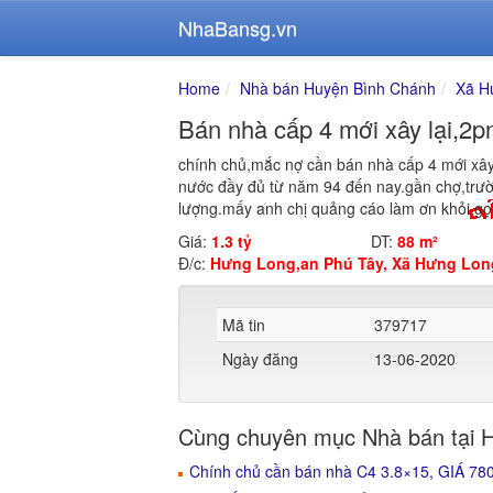
NhaBansg.vn
Home
Nhà bán Huyện Bình Chánh
Xã H
Bán nhà cấp 4 mới xây lại,2
chính chủ,mắc nợ cần bán nhà cấp 4 mới xây 
nước đầy đủ từ năm 94 đến nay.gần chợ,trườn
lượng.mấy anh chị quảng cáo làm ơn khỏi gọ
Giá:
1.3 tỷ
DT:
88 m²
Đ/c:
Hưng Long,an Phú Tây, Xã Hưng Lon
Mã tin
379717
Ngày đăng
13-06-2020
Cùng chuyên mục Nhà bán tại 
Chính chủ cần bán nhà C4 3.8×15, GIÁ 7