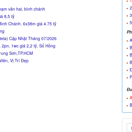
1
2
hạm văn hai, bình chánh
3
á 8,5 tỷ
5
ình Chánh. 6x38m giá 4.75 tỷ
ợng
Ph
ntela) Cập Nhật Tháng 07/2026
A
2pn, 1wc giá 2,2 tỷ, Sổ Hồng
B
Trung Sơn,TP.HCM
B
Viên, Vị Trí Đẹp
B
Đ
P
Đư
A
B