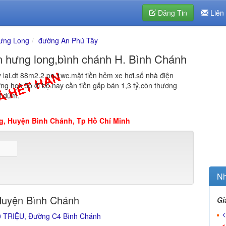
Đăng Tin
Liên
ưng Long
đường An Phú Tây
pn hưng long,bình chánh H. Bình Chánh
lại.dt 88m2.2 pn,1wc.mặt tiền hẻm xe hơi.số nhà điện
g học 5p đi bộ.nay cần tiền gấp bán 1,3 tỷ,còn thương
i dùm.
g, Huyện Bình Chánh, Tp Hồ Chí Minh
Nh
Huyện Bình Chánh
Gi
<
80 TRIỆU, Đường C4 Bình Chánh