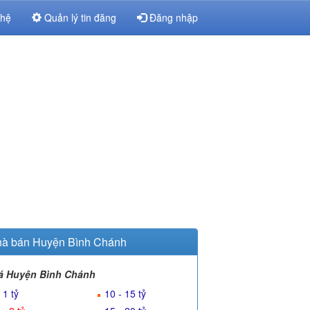
 hệ
Quản lý tin đăng
Đăng nhập
à bán Huyện Bình Chánh
á Huyện Bình Chánh
 1 tỷ
10 - 15 tỷ