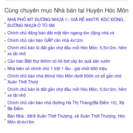
Cùng chuyên mục Nhà bán tại Huyện Hóc Môn
NHÀ PHỐ MT ĐƯỜNG NHỰA 1/, GIÁ RẺ 690TR, KDC ĐÔNG,
ĐƯỜNG NHỰA Ô TÔ 5M
Chính chủ đăng bán đất mặt tiền ngang 6m (tặng nhà c4
Chính chủ cần bán GẤP căn nhà 4x12m
Chính chủ bán lô đất gần chợ đầu mối Hóc Môn, 5,5x12m, hẻm
xe tải nhỏ
Cần bán Biệt thự 900m có hồ bơi cây ăn quả sân vườn
Nhà kiên cố chính chủ 1 trệt 1 lầu - giá chốt 600 triệu
Chính chủ bán nhà 80m2 Hóc Môn dưới 500tr có sổ gần chợ
Xuân Thới Thượ
Chính chủ bán lô đất gần chợ đầu mối Hóc Môn, 5,5x12m, hẻm
xe tải nhỏ
Chính chủ cần bán nhà đường Hà Thị Tháng(Bà Điểm 10), Xã
Bà Điểm
Bán Nhà : 88/8 Xuân Thới Thượng, xã Xuân Thới Thượng, Hóc
Môn dt:4x19m