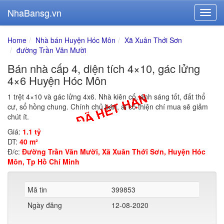
NhaBansg.vn
Home
Nhà bán Huyện Hóc Môn
Xã Xuân Thới Sơn
đường Trần Văn Mười
Bán nhà cấp 4, diện tích 4×10, gác lửng
4×6 Huyện Hóc Môn
1 trệt 4×10 và gác lửng 4x6. Nhà kiên cố, ánh sáng tốt, đất thổ
cư, sổ hồng chung. Chính chủ bán, ai có thiện chí mua sẽ giảm
chút ít.
Giá:
1.1 tỷ
DT:
40 m²
Đ/c:
Đường Trần Văn Mười, Xã Xuân Thới Sơn, Huyện Hóc
Môn, Tp Hồ Chí Minh
Mã tin
399853
Ngày đăng
12-08-2020