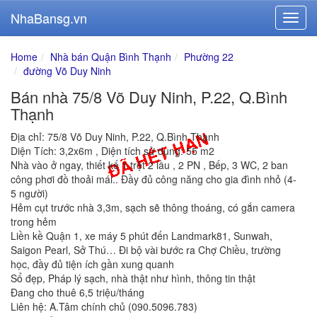
NhaBansg.vn
Home
Nhà bán Quận Bình Thạnh
Phường 22
đường Võ Duy Ninh
Bán nhà 75/8 Võ Duy Ninh, P.22, Q.Bình
Thạnh
Địa chỉ: 75/8 Võ Duy Ninh, P.22, Q.Bình Thạnh
Diện Tích: 3,2x6m , Diện tích sử dụng: 55 m2
Nhà vào ở ngay, thiết kế 1 trệt 2 lầu , 2 PN , Bếp, 3 WC, 2 ban
công phơi đồ thoải mái.. Đầy đủ công năng cho gia đình nhỏ (4-
5 người)
Hẻm cụt trước nhà 3,3m, sạch sẽ thông thoáng, có gắn camera
trong hẻm
Liền kề Quận 1, xe máy 5 phút đến Landmark81, Sunwah,
Saigon Pearl, Sở Thú… Đi bộ vài bước ra Chợ Chiều, trường
học, đầy đủ tiện ích gần xung quanh
Sổ đẹp, Pháp lý sạch, nhà thật như hình, thông tin thật
Đang cho thuê 6,5 triệu/tháng
Liên hệ: A.Tâm chính chủ (090.5096.783)