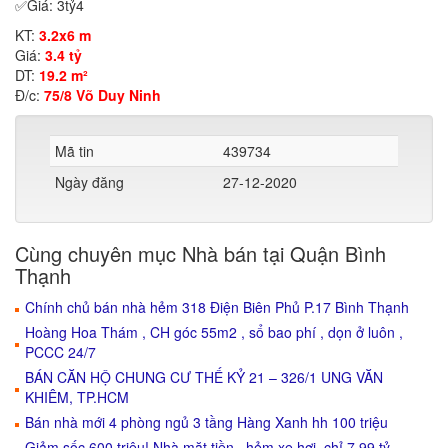
✅Giá: 3tỷ4
KT:
3.2x6 m
Giá:
3.4 tỷ
DT:
19.2 m²
Đ/c:
75/8 Võ Duy Ninh
Mã tin
439734
Ngày đăng
27-12-2020
Cùng chuyên mục Nhà bán tại Quận Bình
Thạnh
Chính chủ bán nhà hẻm 318 Điện Biên Phủ P.17 Bình Thạnh
Hoàng Hoa Thám , CH góc 55m2 , sổ bao phí , dọn ở luôn ,
PCCC 24/7
BÁN CĂN HỘ CHUNG CƯ THẾ KỶ 21 – 326/1 UNG VĂN
KHIÊM, TP.HCM
Bán nhà mới 4 phòng ngủ 3 tầng Hàng Xanh hh 100 triệu
Giảm sốc 600 triệu! Nhà mặt tiền , hẻm xe hơi, chỉ 7.99 tỷ