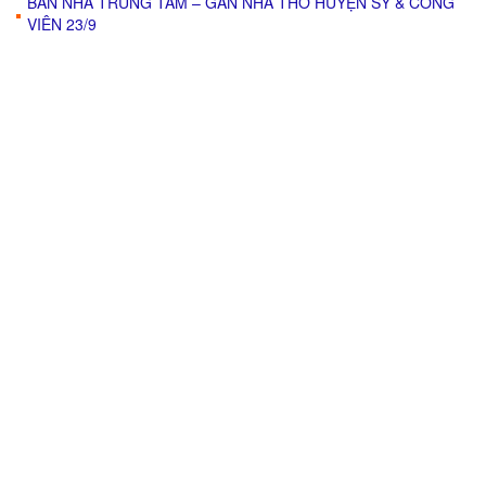
BÁN NHÀ TRUNG TÂM – GẦN NHÀ THỜ HUYỆN SỸ & CÔNG
VIÊN 23/9