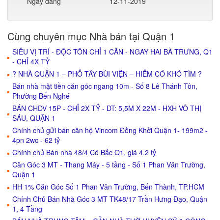
Ngày đăng
12-11-2019
Cùng chuyên mục Nhà bán tại Quận 1
SIÊU VỊ TRÍ - ĐỘC TÔN CHỈ 1 CĂN - NGAY HAI BÀ TRƯNG, Q1
- CHỈ 4X TỶ
? NHÀ QUẬN 1 – PHỐ TÂY BÙI VIỆN – HIẾM CÓ KHÓ TÌM ?
Bán nhà mặt tiền căn góc ngang 10m - Số 8 Lê Thánh Tôn,
Phường Bến Nghé
BÁN CHDV 15P - CHỈ 2X TỶ - DT: 5,5M X 22M - HXH VÕ THỊ
SÁU, QUẬN 1
Chính chủ gửi bán căn hộ Vincom Đồng Khởi Quận 1- 199m2 -
4pn 2wc - 62 tỷ
Chính chủ Bán nhà 48/4 Cô Bắc Q1, giá 4.2 tỷ
Căn Góc 3 MT - Thang Máy - 5 tầng - Số 1 Phan Văn Trường,
Quận 1
HH 1% Căn Góc Số 1 Phan Văn Trường, Bến Thành, TP.HCM
Chính Chủ Bán Nhà Góc 3 MT TK48/17 Trần Hưng Đạo, Quận
1, 4 Tầng