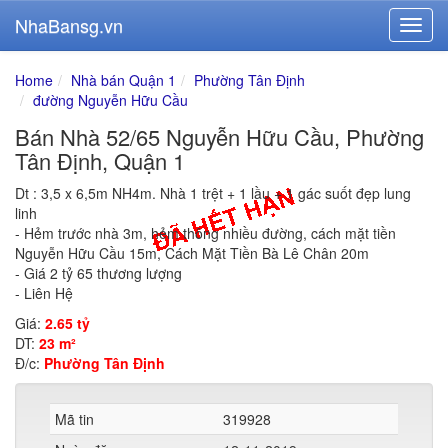
NhaBansg.vn
Home
Nhà bán Quận 1
Phường Tân Định
đường Nguyễn Hữu Cầu
Bán Nhà 52/65 Nguyễn Hữu Cầu, Phường
Tân Định, Quận 1
Dt : 3,5 x 6,5m NH4m. Nhà 1 trệt + 1 lầu + 1 gác suốt đẹp lung
linh
- Hẻm trước nhà 3m, hẻm thông nhiều đường, cách mặt tiền
Nguyễn Hữu Cầu 15m, Cách Mặt Tiền Bà Lê Chân 20m
- Giá 2 tỷ 65 thương lượng
- Liên Hệ
Giá:
2.65 tỷ
DT:
23 m²
Đ/c:
Phường Tân Định
Mã tin
319928