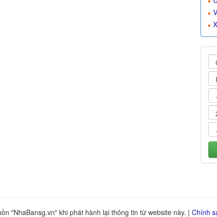
U
V
X
n "NhaBansg.vn" khi phát hành lại thông tin từ website này. |
Chính s