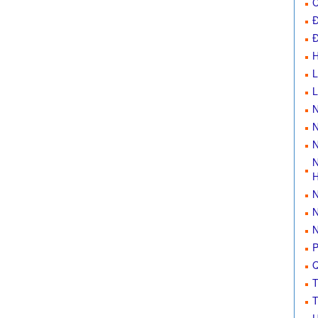
C
Đ
Đ
L
N
N
N
N
H
N
N
N
P
Q
T
T