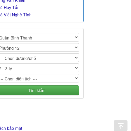
ng Văn Khiêm
ũ Huy Tấn
ô Viết Nghệ Tĩnh
Tìm kiếm
ách bảo mật