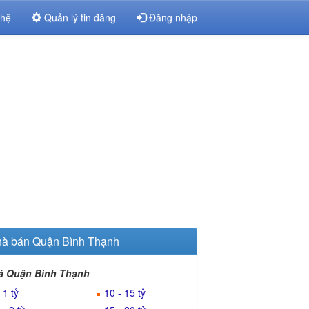
 hệ
Quản lý tin đăng
Đăng nhập
à bán Quận Bình Thạnh
á Quận Bình Thạnh
 1 tỷ
10 - 15 tỷ