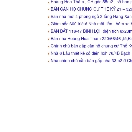
Hoàng Hoa Thám , CH góc 55m2 , sổ bao ph
BÁN CĂN HỘ CHUNG CƯ THẾ KỶ 21 – 32
Bán nhà mới 4 phòng ngủ 3 tầng Hàng Xanh
Giảm sốc 600 triệu! Nhà mặt tiền , hẻm xe h
BÁN ĐẤT 116/47 BÌNH LỢI, diện tích 6x23m
Bán nhà Hoàng Hoa Thám 220/66/46 ,f5,Bì
Chính chủ bán gấp căn hộ chung cư Thế K
Nhà 6 Lầu thiết kế cổ điển hxh 76/4B Bạch 
Nhà chính chủ cần bán gấp nhà 33m2 ở C