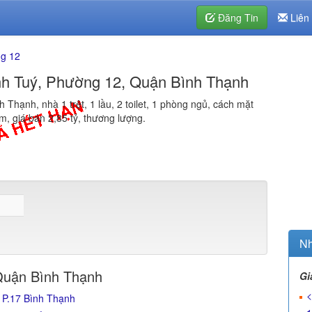
Đăng Tin
Liên
g 12
nh Tuý, Phường 12, Quận Bình Thạnh
Thạnh, nhà 1 trệt, 1 lầu, 2 toilet, 1 phòng ngủ, cách mặt
5m, giá bán 2,85 tỷ, thương lượng.
Nh
Quận Bình Thạnh
Gi
<
 P.17 Bình Thạnh