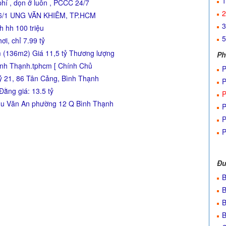
1
í , dọn ở luôn , PCCC 24/7
2
6/1 UNG VĂN KHIÊM, TP.HCM
3
 hh 100 triệu
5
ơi, chỉ 7.99 tỷ
 (136m2) Giá 11,5 tỷ Thương lượng
Ph
nh Thạnh.tphcm [ Chính Chủ
P
ỷ 21, 86 Tân Cảng, Bình Thạnh
P
Đằng giá: 13.5 tỷ
P
hu Văn An phường 12 Q Bình Thạnh
P
P
P
Đư
B
B
B
B