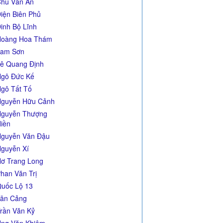
hu Văn An
iện Biên Phủ
inh Bộ Lĩnh
Hoàng Hoa Thám
Lam Sơn
ê Quang Định
gô Đức Kế
gô Tất Tố
guyễn Hữu Cảnh
guyễn Thượng
iền
guyễn Văn Đậu
guyễn Xí
ơ Trang Long
han Văn Trị
uốc Lộ 13
ân Cảng
rần Văn Kỷ