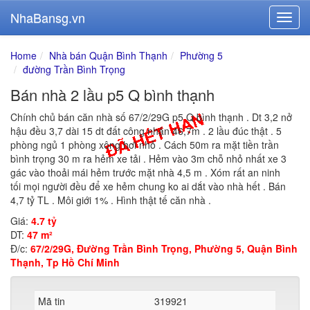
NhaBansg.vn
Home
Nhà bán Quận Bình Thạnh
Phường 5
đường Trần Bình Trọng
Bán nhà 2 lầu p5 Q bình thạnh
Chính chủ bán căn nhà số 67/2/29G p5 Q bình thạnh . Dt 3,2 nở
hậu đều 3,7 dài 15 dt đất công nhận 46,7m . 2 lầu đúc thật . 5
phòng ngủ 1 phòng xông hơi nhỏ . Cách 50m ra mặt tiền trần
bình trọng 30 m ra hẻm xe tải . Hẻm vào 3m chỗ nhỏ nhất xe 3
gác vào thoải mái hẻm trước mặt nhà 4,5 m . Xóm rất an ninh
tối mọi người đều để xe hẻm chung ko ai dắt vào nhà hết . Bán
4,7 tỷ TL . Môi giới 1% . Hình thật tế căn nhà .
Giá:
4.7 tỷ
DT:
47 m²
Đ/c:
67/2/29G, Đường Trần Bình Trọng, Phường 5, Quận Bình
Thạnh, Tp Hồ Chí Minh
Mã tin
319921