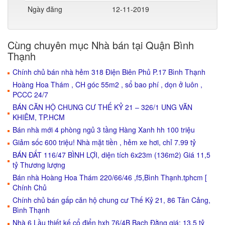
Ngày đăng
12-11-2019
Cùng chuyên mục Nhà bán tại Quận Bình
Thạnh
Chính chủ bán nhà hẻm 318 Điện Biên Phủ P.17 Bình Thạnh
Hoàng Hoa Thám , CH góc 55m2 , sổ bao phí , dọn ở luôn ,
PCCC 24/7
BÁN CĂN HỘ CHUNG CƯ THẾ KỶ 21 – 326/1 UNG VĂN
KHIÊM, TP.HCM
Bán nhà mới 4 phòng ngủ 3 tầng Hàng Xanh hh 100 triệu
Giảm sốc 600 triệu! Nhà mặt tiền , hẻm xe hơi, chỉ 7.99 tỷ
BÁN ĐẤT 116/47 BÌNH LỢI, diện tích 6x23m (136m2) Giá 11,5
tỷ Thương lượng
Bán nhà Hoàng Hoa Thám 220/66/46 ,f5,Bình Thạnh.tphcm [
Chính Chủ
Chính chủ bán gấp căn hộ chung cư Thế Kỷ 21, 86 Tân Cảng,
Bình Thạnh
Nhà 6 Lầu thiết kế cổ điển hxh 76/4B Bạch Đằng giá: 13.5 tỷ