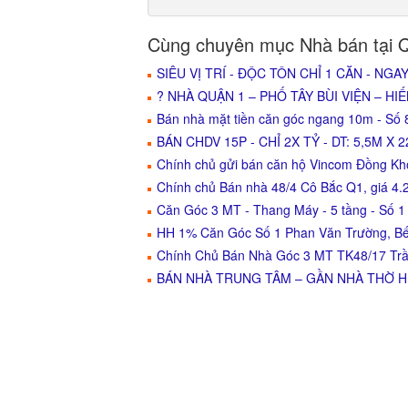
Cùng chuyên mục Nhà bán tại 
SIÊU VỊ TRÍ - ĐỘC TÔN CHỈ 1 CĂN - NGA
? NHÀ QUẬN 1 – PHỐ TÂY BÙI VIỆN – HI
Bán nhà mặt tiền căn góc ngang 10m - Số
BÁN CHDV 15P - CHỈ 2X TỶ - DT: 5,5M X 
Chính chủ gửi bán căn hộ Vincom Đồng Khở
Chính chủ Bán nhà 48/4 Cô Bắc Q1, giá 4.2
Căn Góc 3 MT - Thang Máy - 5 tầng - Số 
HH 1% Căn Góc Số 1 Phan Văn Trường, B
Chính Chủ Bán Nhà Góc 3 MT TK48/17 Trầ
BÁN NHÀ TRUNG TÂM – GẦN NHÀ THỜ HU