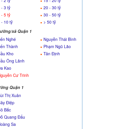
 - 2 tỷ
15 - 20 tỷ
 - 3 tỷ
20 - 30 tỷ
 - 5 tỷ
30 - 50 tỷ
 - 10 tỷ
> 50 tỷ
ường/xã Quận 1
ến Nghé
Nguyễn Thái Bình
ến Thành
Phạm Ngũ Lão
ầu Kho
Tân Định
ầu Ông Lãnh
a Kao
guyễn Cư Trinh
ờng Quận 1
ùi Thị Xuân
ây Điệp
ô Bắc
ỗ Quang Đẩu
oàng Sa