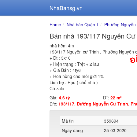
NhaBansg.vn
Home
Nhà bán Quận 1
Phường Nguyễn 
Bán nhà 193/117 Nguyễn Cư
nhà hẽm 4m
193/117 Nguyễn cư Trinh , Phường Nguyễn c
+ Dt : 3x10
+ Hiện trạng : Trệt + 2 lầu
+ Giá Bán : 4ty6
+ Hoa hồng cho môi giới 1%
Liên hệ : Hậu ( chủ nhà )
Có zalo
Giá:
4.6 tỷ
DT:
22 m²
Đ/c:
193/117, Đường Nguyễn Cư Trinh, Ph
Mã tin
359694
Ngày đăng
25-03-2020