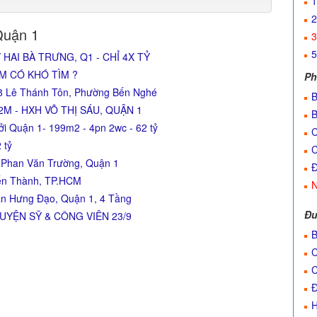
1
2
Quận 1
3
5
Y HAI BÀ TRƯNG, Q1 - CHỈ 4X TỶ
ẾM CÓ KHÓ TÌM ?
Ph
 8 Lê Thánh Tôn, Phường Bến Nghé
B
22M - HXH VÕ THỊ SÁU, QUẬN 1
B
i Quận 1- 199m2 - 4pn 2wc - 62 tỷ
C
 tỷ
C
1 Phan Văn Trường, Quận 1
Đ
ến Thành, TP.HCM
N
n Hưng Đạo, Quận 1, 4 Tầng
Đư
YỆN SỸ & CÔNG VIÊN 23/9
B
C
C
Đ
H