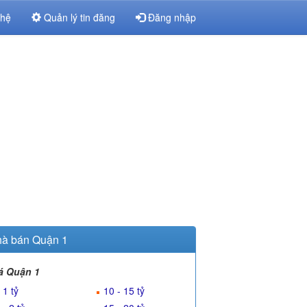
 hệ
Quản lý tin đăng
Đăng nhập
à bán Quận 1
á Quận 1
 1 tỷ
10 - 15 tỷ