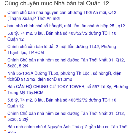
Cùng chuyên mục Nhà bán tại Quận 12
Chính chủ bán nhà nguyên căn phường Thới An mới, Q12
(Thạnh Xuân,P Thới An mới
bán nhà chính chủ sổ hồngR, mặt tiền tân chánh hiệp 25 , q12
5.8 tỷ, 74 m2, 3 lầu, Bán nhà số 403/52/72 đường TCH 10,
Quận 12
Chính chủ cần bán lô đất 2 mặt tiền đường TL42, Phường
Thạnh lộc, TP.HCM
Chính Chủ bán nhà hẻm xe hơi đường Tân Thới Nhất 01, Q12,
5x20, 5,2tỷ
Nhà 55/10/3A Đường TL50, phường Th Lộc , sổ hồngR, diện
tíchSD 91,3m2, diện tíchĐ 61,3m2
Bán CĂN HỘ CHUNG CƯ TOKY TOWER, số 557 Tô Ký, Phường
Trung Mỹ Tây.HCM
5.8 tỷ, 74 m2, 3 lầu, Bán nhà số 403/52/72 đường TCH 10,
Quận 12
Chính Chủ bán nhà hẻm xe hơi đường Tân Thới Nhất 01, Q12,
5x20, 5,2tỷ
Bán nhà chính chủ đ Nguyễn Ảnh Thủ q12 gần khu cn Tân Thới
Hiệp