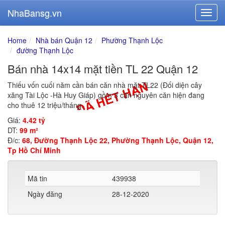
NhaBansg.vn
Home
Nhà bán Quận 12
Phường Thạnh Lộc
đường Thạnh Lộc
Bán nhà 14x14 mặt tiền TL 22 Quận 12
Thiếu vốn cuối năm cần bán căn nhà mặt TL22 (Đối diện cây
xăng Tài Lộc -Hà Huy Giáp) gồm 3 căn nguyên căn hiện đang
cho thuê 12 triệu/tháng.
Giá:
4.42 tỷ
DT:
99 m²
Đ/c:
68, Đường Thạnh Lộc 22, Phường Thạnh Lộc, Quận 12,
Tp Hồ Chí Minh
Mã tin
439938
Ngày đăng
28-12-2020