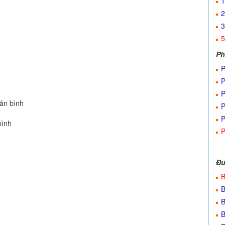
1
2
3
5
Ph
P
P
P
ân bình
P
P
bình
P
Đư
B
B
B
B