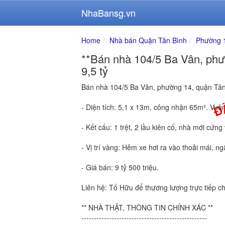
NhaBansg.vn
Home
Nhà bán Quận Tân Bình
Phường 
**Bán nhà 104/5 Ba Vân, phườ
9,5 tỷ
Bán nhà 104/5 Ba Vân, phường 14, quận Tân
- Diện tích: 5,1 x 13m, công nhận 65m². Vuôn
- Kết cấu: 1 trệt, 2 lầu kiên cố, nhà mới cứng
- Vị trí vàng: Hẻm xe hơi ra vào thoải mái, n
- Giá bán: 9 tỷ 500 triệu.
Liên hệ: Tố Hữu để thương lượng trực tiếp ch
** NHÀ THẬT, THÔNG TIN CHÍNH XÁC **
--------------------------------------------------