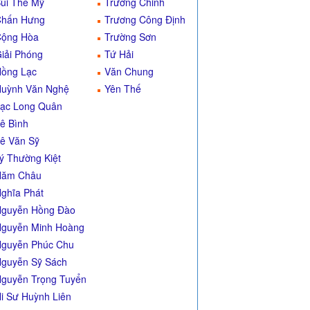
ùi Thế Mỹ
Trường Chinh
Chấn Hưng
Trương Công Định
ộng Hòa
Trường Sơn
iải Phóng
Tứ Hải
ồng Lạc
Văn Chung
uỳnh Văn Nghệ
Yên Thế
ạc Long Quân
ê Bình
ê Văn Sỹ
ý Thường Kiệt
Năm Châu
ghĩa Phát
guyễn Hồng Đào
guyễn Minh Hoàng
guyễn Phúc Chu
guyễn Sỹ Sách
guyễn Trọng Tuyển
i Sư Huỳnh Liên