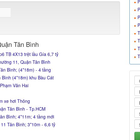
P
P
P
P
T
T
Quận Tân Bình
T
 TB 4X13 trệt lầu Gía 6,7 tỷ
T
Phường 11, Quận Tân Bình
ân Bình; (4*18m) - 4 tầng
n Bình (4*18m) khu Bàu Cát
 Phạm Văn Hai
ẻm xe hơi Thông
uận Tân Bình - Tp.HCM
ân Bình; 4*11m; 4 tầng mới
11 Tân Bình; 3*10m - 6,6 tỷ