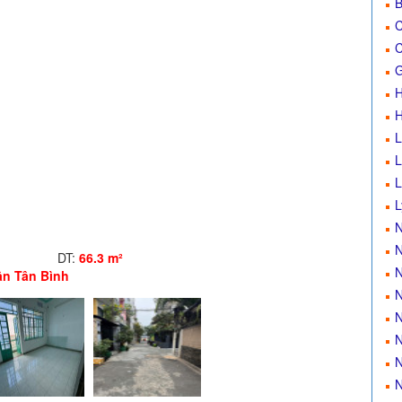
B
C
G
H
H
L
L
L
L
N
DT:
66.3 m²
N
ận Tân Bình
N
N
N
N
N