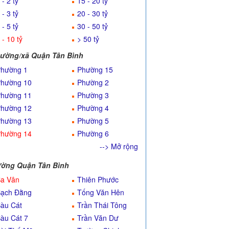
 - 2 tỷ
15 - 20 tỷ
 - 3 tỷ
20 - 30 tỷ
 - 5 tỷ
30 - 50 tỷ
 - 10 tỷ
> 50 tỷ
ường/xã Quận Tân Bình
hường 1
Phường 15
hường 10
Phường 2
hường 11
Phường 3
hường 12
Phường 4
hường 13
Phường 5
hường 14
Phường 6
--> Mở rộng
ờng Quận Tân Bình
a Vân
Thiên Phước
ạch Đằng
Tống Văn Hên
àu Cát
Trần Thái Tông
àu Cát 7
Trần Văn Dư