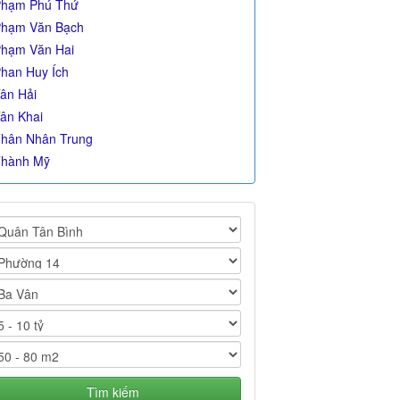
hạm Phú Thứ
hạm Văn Bạch
hạm Văn Hai
han Huy Ích
ân Hải
ân Khai
hân Nhân Trung
hành Mỹ
Tìm kiếm