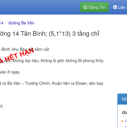
Đăng Tin
Liên
14
đường Ba Vân
ng 14 Tân Bình; (5,1*13) 3 tầng chỉ
 Bình, khu Bàu cát sầm uất
g vức, không tóp hậu, không lộ giới, không lỗi phong thủy.
 vào ở ngay.
gã tư Ba Vân – Trường Chinh, thuận tiện ra Etown, sân bay.
Nh
ủ.
Gi
<