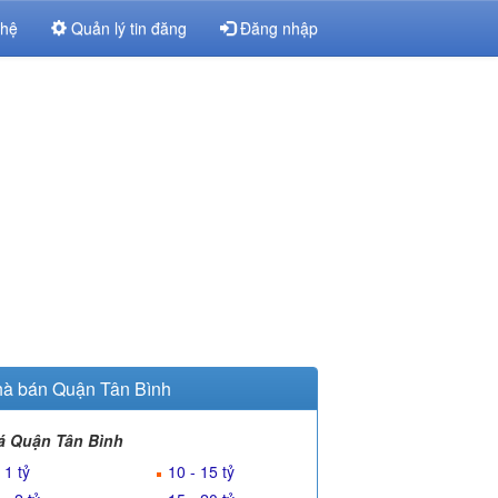
 hệ
Quản lý tin đăng
Đăng nhập
à bán Quận Tân Bình
á Quận Tân Bình
 1 tỷ
10 - 15 tỷ