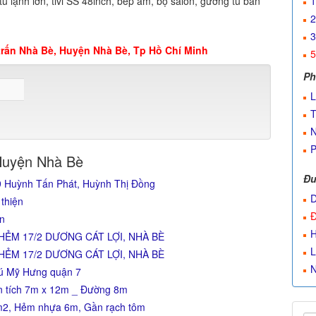
tủ lạnh lớn, tivi SS 48inch, bếp âm, bộ salon, gường tủ bàn
1
2
3
trấn Nhà Bè, Huyện Nhà Bè, Tp Hồ Chí Minh
5
Ph
L
T
N
P
Huyện Nhà Bè
Đư
9 Huỳnh Tấn Phát, Huỳnh Thị Đồng
D
thiện
Đ
án
H
| HẺM 17/2 DƯƠNG CÁT LỢI, NHÀ BÈ
L
| HẺM 17/2 DƯƠNG CÁT LỢI, NHÀ BÈ
N
hú Mỹ Hưng quận 7
n tích 7m x 12m _ Đường 8m
1m2, Hẻm nhựa 6m, Gần rạch tôm