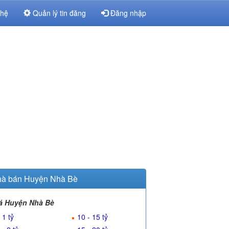
 hệ
Quản lý tin đăng
Đăng nhập
à bán Huyện Nhà Bè
á Huyện Nhà Bè
 1 tỷ
10 - 15 tỷ