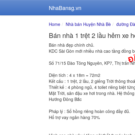
NhaBansg.vn
Home
Nhà bán Huyện Nhà Bè
đường Đà
Bán nhà 1 trệt 2 lầu hẻm xe 
Bán nhà đẹp chính chủ.
KDC Sài Gòn mới nhiều nhà cao tầng đồng bộ
Số 71/15 Đào Tông Nguyên, KP7, Thị trấn N
Diện tích : 4 x 18m = 72m2
Kết cấu : 1 trệt, 2 lầu, 2 giếng Trời thông tho
Thiết kế : 4 phòng ngủ, 4 toilet riêng biệt 
Mặt Trời, sân đậu xe hơi trong nhà. Hệ thốn
Hướng Đông Bắc
Pháp lý : Sổ hồng riêng hoàn công đầy đủ.
Hổ trợ vay ngân hàng 70%