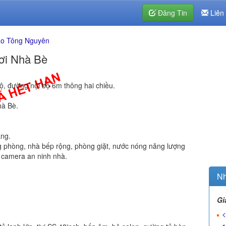
Đăng Tin
Liên
o Tông Nguyên
hơi Nhà Bè
, đường nội bộ 6m thông hai chiều.
hà Bè.
áng.
từng phòng, nhà bếp rộng, phòng giặt, nước nóng năng lượng
g camera an ninh nhà.
Nh
Gi
<