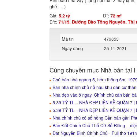
Hình sao nhà vậy ( tặng nội thất 2 máy lạnh, 
ghế .... )
Giá:
5.2 tỷ
DT:
72 m²
Đ/c:
71/15, Đường Đào Tông Nguyên, Thị 
Mã tin
479853
Ngày đăng
25-11-2021
Cùng chuyên mục Nhà bán tại 
Chủ bán nhà ngang 5, hẻm thông 6m, 197
Bán nhà chính chủ nở hậu khu dân cư thân 
Nhà đẹp vào ở ngay. Chính chủ cần bán b
5.39 TỶ TL – NHÀ ĐẸP LIỀN KỀ QUẬN 7 
5.39 TỶ TL – NHÀ ĐẸP LIỀN KỀ QUẬN 7 
Nhà chính chủ có sổ hồng Cần bán gần P
Bán Đất Chính Chủ Thổ Cứ Sổ Riêng _ diệ
Đất Nguyễn Bình Chính Chủ - Full thổ 19