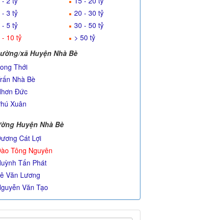
 - 2 tỷ
15 - 20 tỷ
 - 3 tỷ
20 - 30 tỷ
 - 5 tỷ
30 - 50 tỷ
 - 10 tỷ
> 50 tỷ
ường/xã Huyện Nhà Bè
ong Thới
rấn Nhà Bè
hơn Đức
hú Xuân
ờng Huyện Nhà Bè
ương Cát Lợi
ào Tông Nguyên
uỳnh Tấn Phát
ê Văn Lương
guyễn Văn Tạo