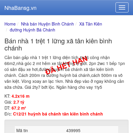
NhaBansg.vn
Home
Nhà bán Huyện Bình Chánh
Xã Tân Kiên
đường Huỳnh Bá Chánh
Bán nhà 1 trệt 1 lững xã tân kiên bình
chánh
Cần bán gấp nhà 1 trệt 1 lững diện tích 4x16 công nhận
66m2,nhà góc 2 mt hẻm xe tải không lộ giới. 2pn 2wc 1 bếp 1pn
có sân đậu xe hơi,đường huỳnh bá chánh xã tân kiên bình
chánh. Cách 200m ra đường huỳnh bá chánh,cách 500m ra võ
văn kiệt. Vòng xoay an lạc 1km. Nhà đẹp vào ở ngay không cần
sữa chữa. Giá 2ty7 bớt lộc. Ngân hàng cho vay 1ty5
KT:
4.2x16 m
Giá:
2.7 tỷ
DT:
67.2 m²
Đ/c:
C12/21 huỳnh bá chánh tân kiên bình chánh
Mã tin
439995