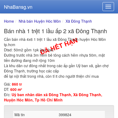
NhaBansg.vn
Home
Nhà bán Huyện Hóc Môn
Xã Đông Thạnh
Bán nhà 1 trệt 1 lầu ấp 2 xã Đông Thạnh
Cần bán nhà 4x6 1 trệt 1 lầu xã Đông Thạnh huyện Hóc Môn
tp.hcm
Dtsd: 50m2 gồm 1pk 2pn 2wc
Đường trước nhà 3m hẻm bê tông cách hẻm nhựa 50m, mặt
tiền đường đang mở rộng 10m
Là khu dân cư đông nhất trong các ấp gần Uỷ ban xã, gần chợ
Đông Thạnh, trường học các cấp
để lại nội thất trong nhà, còn tl it cho người thiện chí mua
Giá:
860 tr
DT:
600 m²
Đ/c:
Uỷ ban nhân dân xã Đông Thạnh, Xã Đông Thạnh,
Huyện Hóc Môn, Tp Hồ Chí Minh
Mã tin
399824