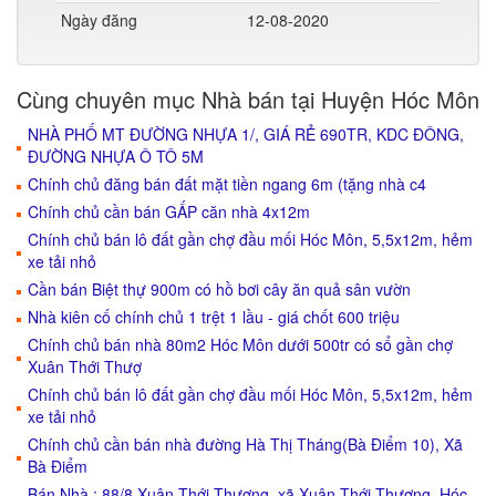
Ngày đăng
12-08-2020
Cùng chuyên mục Nhà bán tại Huyện Hóc Môn
NHÀ PHỐ MT ĐƯỜNG NHỰA 1/, GIÁ RẺ 690TR, KDC ĐÔNG,
ĐƯỜNG NHỰA Ô TÔ 5M
Chính chủ đăng bán đất mặt tiền ngang 6m (tặng nhà c4
Chính chủ cần bán GẤP căn nhà 4x12m
Chính chủ bán lô đất gần chợ đầu mối Hóc Môn, 5,5x12m, hẻm
xe tải nhỏ
Cần bán Biệt thự 900m có hồ bơi cây ăn quả sân vườn
Nhà kiên cố chính chủ 1 trệt 1 lầu - giá chốt 600 triệu
Chính chủ bán nhà 80m2 Hóc Môn dưới 500tr có sổ gần chợ
Xuân Thới Thượ
Chính chủ bán lô đất gần chợ đầu mối Hóc Môn, 5,5x12m, hẻm
xe tải nhỏ
Chính chủ cần bán nhà đường Hà Thị Tháng(Bà Điểm 10), Xã
Bà Điểm
Bán Nhà : 88/8 Xuân Thới Thượng, xã Xuân Thới Thượng, Hóc