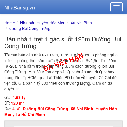
NhaBansg.vn
Home
Nhà bán Huyện Hóc Môn
Xã Nhị Bình
đường Bùi Công Trừng
Bán nhà 1 trệt 1 gác suốt 120m Đường Bùi
Công Trừng
Tôi cần bán căn nhà 6×10,2m, 1 trệt 1 gác suốt, 3 phòng ngủ 3
toilet 1 phòng thờ, sân trước 6×6,9m sân sau 6×2,9m Tc 120m
(6×20). Nhà nằm trong hẻm rộng 3,5m cách đường lộ lớn Bùi
Công Trừng 15m. Vị trí rất đẹp sát Q12 thuận tiện đi Q12 hay
trung tâm TpHCM, qua Lái Thiêu BD hoặc về huyện Củ Chi đều
tiện cả. Giá bán 1 tỷ 530 triệu còn thương lượng. Cám ơn đã
duyệt tin.
Giá:
1.53 tỷ
DT:
120 m²
Đ/c:
41/2, Đường Bùi Công Trừng, Xã Nhị Bình, Huyện Hóc
Môn, Tp Hồ Chí Minh