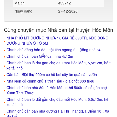
Mã tin
439742
Ngày đăng
27-12-2020
Cùng chuyên mục Nhà bán tại Huyện Hóc Môn
NHÀ PHỐ MT ĐƯỜNG NHỰA 1/, GIÁ RẺ 690TR, KDC ĐÔNG,
ĐƯỜNG NHỰA Ô TÔ 5M
Chính chủ đăng bán đất mặt tiền ngang 6m (tặng nhà c4
Chính chủ cần bán GẤP căn nhà 4x12m
Chính chủ bán lô đất gần chợ đầu mối Hóc Môn, 5,5x12m, hẻm
xe tải nhỏ
Cần bán Biệt thự 900m có hồ bơi cây ăn quả sân vườn
Nhà kiên cố chính chủ 1 trệt 1 lầu - giá chốt 600 triệu
Chính chủ bán nhà 80m2 Hóc Môn dưới 500tr có sổ gần chợ
Xuân Thới Thượ
Chính chủ bán lô đất gần chợ đầu mối Hóc Môn, 5,5x12m, hẻm
xe tải nhỏ
Chính chủ cần bán nhà đường Hà Thị Tháng(Bà Điểm 10), Xã
Bà Điểm