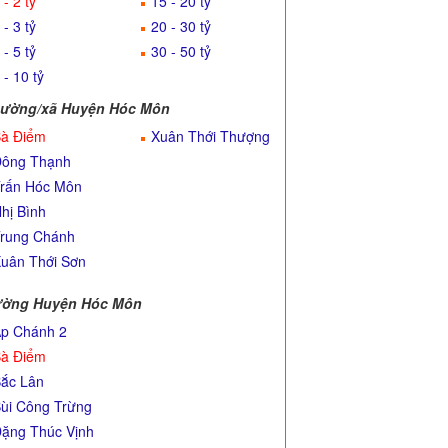
 - 2 tỷ
15 - 20 tỷ
 - 3 tỷ
20 - 30 tỷ
 - 5 tỷ
30 - 50 tỷ
 - 10 tỷ
ường/xã Huyện Hóc Môn
à Điểm
Xuân Thới Thượng
ông Thạnh
rấn Hóc Môn
hị Bình
rung Chánh
uân Thới Sơn
ờng Huyện Hóc Môn
p Chánh 2
à Điểm
ắc Lân
ùi Công Trừng
ặng Thúc Vịnh