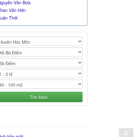
guyễn Văn Bứa
han Văn Hớn
uân Thới
Tìm kiếm
ách bảo mật