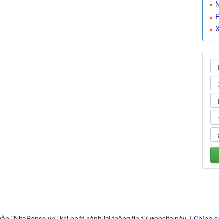
N
P
X
n "NhaBansg.vn" khi phát hành lại thông tin từ website này. |
Chính s