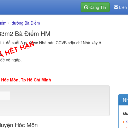
Đăng Tin
Liên
Điểm
đường Bà Điểm
t 83m2 Bà Điểm HM
t 1 đổ suốt 3 pn,2 wc.Nhà bán CCVB sđịa chỉ.Nhà xây ở
m
 đề về ngập.
 Hóc Môn, Tp Hồ Chí Minh
Nh
Gi
<
Huyện Hóc Môn