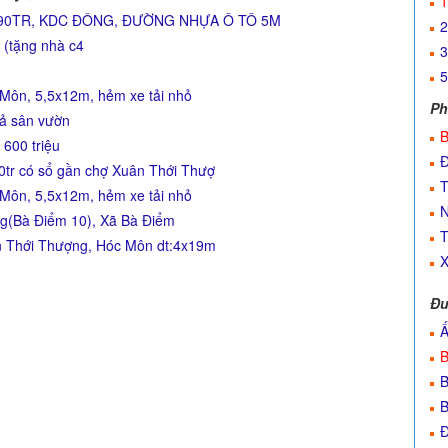
1
690TR, KDC ĐÔNG, ĐƯỜNG NHỰA Ô TÔ 5M
2
 (tặng nhà c4
3
5
 Môn, 5,5x12m, hẻm xe tải nhỏ
Ph
uả sân vườn
B
 600 triệu
Đ
tr có sổ gần chợ Xuân Thới Thượ
T
 Môn, 5,5x12m, hẻm xe tải nhỏ
N
g(Bà Điểm 10), Xã Bà Điểm
T
n Thới Thượng, Hóc Môn dt:4x19m
X
Đư
Ấ
B
B
B
Đ