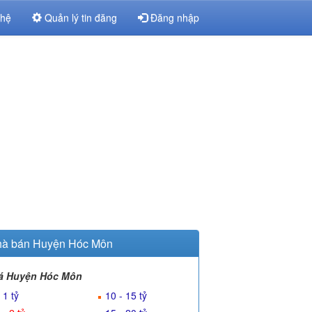
 hệ
Quản lý tin đăng
Đăng nhập
à bán Huyện Hóc Môn
á Huyện Hóc Môn
 1 tỷ
10 - 15 tỷ