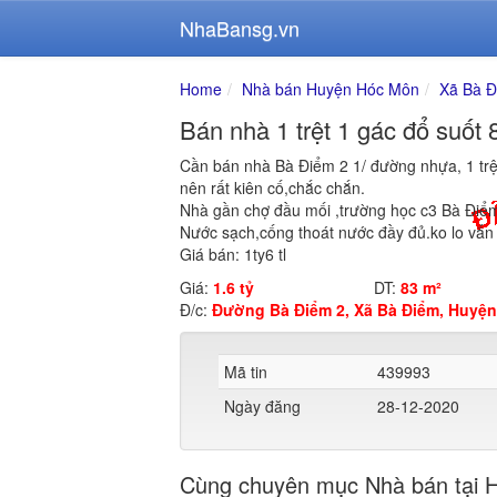
NhaBansg.vn
Home
Nhà bán Huyện Hóc Môn
Xã Bà 
Bán nhà 1 trệt 1 gác đổ suố
Cần bán nhà Bà Điểm 2 1/ đường nhựa, 1 trệ
nên rất kiên cố,chắc chắn.
Nhà gần chợ đầu mối ,trường học c3 Bà Điể
Nước sạch,cống thoát nước đầy đủ.ko lo vấn
Giá bán: 1ty6 tl
Giá:
1.6 tỷ
DT:
83 m²
Đ/c:
Đường Bà Điểm 2, Xã Bà Điểm, Huyện
Mã tin
439993
Ngày đăng
28-12-2020
Cùng chuyên mục Nhà bán tại 