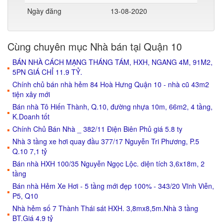
Ngày đăng
13-08-2020
Cùng chuyên mục Nhà bán tại Quận 10
BÁN NHÀ CÁCH MẠNG THÁNG TÁM, HXH, NGANG 4M, 91M2,
5PN GIÁ CHỈ 11.9 TỶ.
Chính chủ bán nhà hẻm 84 Hoà Hưng Quận 10 - nhà cũ 43m2
tiện xây mới
Bán nhà Tô Hiến Thành, Q.10, đường nhựa 10m, 66m2, 4 tầng,
K.Doanh tốt
Chính Chủ Bán Nhà _ 382/11 Điện Biên Phủ giá 5.8 ty
Nhà 3 tầng xe hơi quay đầu 377/17 Nguyễn Tri Phương, P.5
Q.10 7,1 tỷ
Bán nhà HXH 100/35 Nguyễn Ngọc Lộc. diện tích 3,6x18m, 2
tầng
Bán nhà Hẻm Xe Hơi - 5 tầng mới đẹp 100% - 343/20 Vĩnh Viễn,
P5, Q10
Nhà hẻm số 7 Thành Thái sát HXH. 3,8mx8,5m.Nhà 3 tầng
BT.Giá 4.9 tỷ