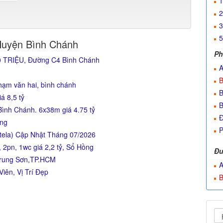
1
2
3
5
Huyện Bình Chánh
Ph
80 TRIỆU, Đường C4 Bình Chánh
A
B
hạm văn hai, bình chánh
B
á 8,5 tỷ
B
ình Chánh. 6x38m giá 4.75 tỷ
Đ
ợng
P
ntela) Cập Nhật Tháng 07/2026
2pn, 1wc giá 2,2 tỷ, Sổ Hồng
Đư
Trung Sơn,TP.HCM
A
Viên, Vị Trí Đẹp
B