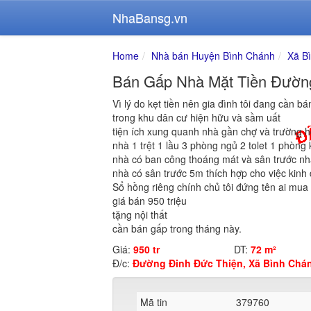
NhaBansg.vn
Home
Nhà bán Huyện Bình Chánh
Xã B
Bán Gấp Nhà Mặt Tiền Đường
Vì lý do kẹt tiền nên gia đình tôi đang cần
trong khu dân cư hiện hữu và sầm uất
tiện ích xung quanh nhà gần chợ và trường h
nhà 1 trệt 1 lầu 3 phòng ngủ 2 tolet 1 phòng
nhà có ban công thoáng mát và sân trước nh
nhà có sân trước 5m thích hợp cho việc kin
Sổ hồng riêng chính chủ tôi đứng tên ai mua
giá bán 950 triệu
tặng nội thất
cần bán gấp trong tháng này.
Giá:
950 tr
DT:
72 m²
Đ/c:
Đường Đinh Đức Thiện, Xã Bình Chán
Mã tin
379760