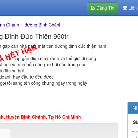
Đăng Tin
Liên
ình Chánh
đường Bình Chánh
 Đinh Đức Thiện 950tr
 bán gấp căn nhà nằm mặt tiền đường đinh đức thiện nằm
ọc các cấp gần điện máy xanh và thế giới di động
 khách và nhà bếp riêng xe hơi đậu trong nhà
à đậu xe hơi
h doanh hay đầu tư đều được
 gọi tôi sang tên công chưng ngay trong ngày
Nh
h, Huyện Bình Chánh, Tp Hồ Chí Minh
Gi
<