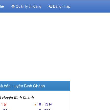
 hệ
Quản lý tin đăng
Đăng nhập
à bán Huyện Bình Chánh
á Huyện Bình Chánh
 1 tỷ
10 - 15 tỷ