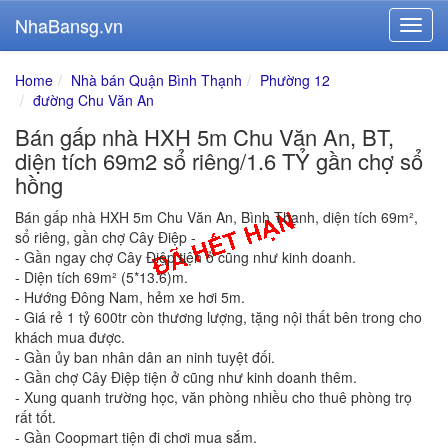
NhaBansg.vn
Home
Nhà bán Quận Bình Thạnh
Phường 12
đường Chu Văn An
Bán gấp nhà HXH 5m Chu Văn An, BT,
diện tích 69m2 sổ riêng/1.6 TỶ gần chợ sổ
hồng
Bán gấp nhà HXH 5m Chu Văn An, Bình Thạnh, diện tích 69m²,
sổ riêng, gần chợ Cây Điệp -
- Gần ngay chợ Cây Điệp tiện ở cũng như kinh doanh.
- Diện tích 69m² (5*13.6)m.
- Hướng Đông Nam, hẻm xe hơi 5m.
- Giá rẻ 1 tỷ 600tr còn thương lượng, tặng nội thất bên trong cho
khách mua được.
- Gần ủy ban nhân dân an ninh tuyệt đối.
- Gần chợ Cây Điệp tiện ở cũng như kinh doanh thêm.
- Xung quanh trường học, văn phòng nhiều cho thuê phòng trọ
rất tốt.
- Gần Coopmart tiện đi chơi mua sắm.