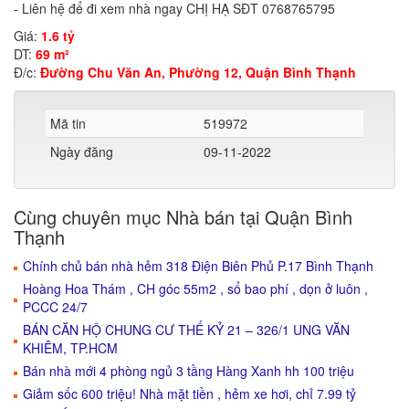
- Liên hệ để đi xem nhà ngay CHỊ HẠ SĐT 0768765795
Giá:
1.6 tỷ
DT:
69 m²
Đ/c:
Đường Chu Văn An, Phường 12, Quận Bình Thạnh
Mã tin
519972
Ngày đăng
09-11-2022
Cùng chuyên mục Nhà bán tại Quận Bình
Thạnh
Chính chủ bán nhà hẻm 318 Điện Biên Phủ P.17 Bình Thạnh
Hoàng Hoa Thám , CH góc 55m2 , sổ bao phí , dọn ở luôn ,
PCCC 24/7
BÁN CĂN HỘ CHUNG CƯ THẾ KỶ 21 – 326/1 UNG VĂN
KHIÊM, TP.HCM
Bán nhà mới 4 phòng ngủ 3 tầng Hàng Xanh hh 100 triệu
Giảm sốc 600 triệu! Nhà mặt tiền , hẻm xe hơi, chỉ 7.99 tỷ