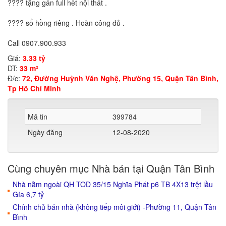
???? tặng gần full hết nội thất .
???? sổ hồng riêng . Hoàn công đủ .
Call 0907.900.933
Giá:
3.33 tỷ
DT:
33 m²
Đ/c:
72, Đường Huỳnh Văn Nghệ, Phường 15, Quận Tân Bình,
Tp Hồ Chí Minh
Mã tin
399784
Ngày đăng
12-08-2020
Cùng chuyên mục Nhà bán tại Quận Tân Bình
Nhà nằm ngoài QH TOD 35/15 Nghĩa Phát p6 TB 4X13 trệt lầu
Gía 6,7 tỷ
Chính chủ bán nhà (không tiếp môi giới) -Phường 11, Quận Tân
Bình