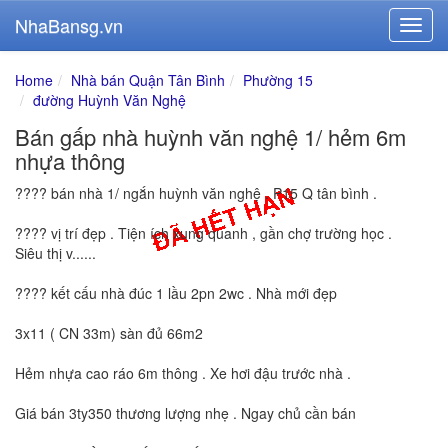
NhaBansg.vn
Home
Nhà bán Quận Tân Bình
Phường 15
đường Huỳnh Văn Nghệ
Bán gấp nhà huỳnh văn nghệ 1/ hẻm 6m
nhựa thông
???? bán nhà 1/ ngắn huỳnh văn nghệ . P15 Q tân bình .
???? vị trí đẹp . Tiện ích xung quanh , gần chợ trường học .
Siêu thị v......
???? kết cấu nhà đúc 1 lầu 2pn 2wc . Nhà mới đẹp
3x11 ( CN 33m) sàn đủ 66m2
Hẻm nhựa cao ráo 6m thông . Xe hơi đậu trước nhà .
Giá bán 3ty350 thương lượng nhẹ . Ngay chủ cần bán