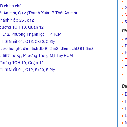
1
gR chính chủ
2
i An mới, Q12 (Thạnh Xuân,P Thới An mới
3
chánh hiệp 25 , q12
5
2 đường TCH 10, Quận 12
Ph
g TL42, Phường Thạnh lộc, TP.HCM
A
hới Nhất 01, Q12, 5x20, 5,2tỷ
Đ
 sổ hồngR, diện tíchSD 91,3m2, diện tíchĐ 61,3m2
H
557 Tô Ký, Phường Trung Mỹ Tây.HCM
T
2 đường TCH 10, Quận 12
T
hới Nhất 01, Q12, 5x20, 5,2tỷ
T
Đư
Đ
H
H
L
N