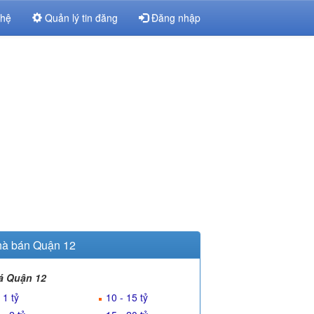
 hệ
Quản lý tin đăng
Đăng nhập
à bán Quận 12
á Quận 12
 1 tỷ
10 - 15 tỷ