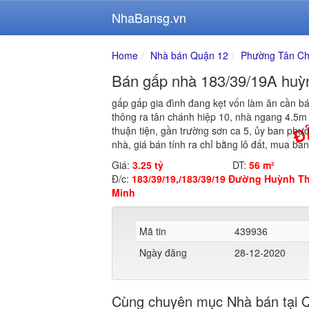
NhaBansg.vn
Home
Nhà bán Quận 12
Phường Tân Ch
Bán gấp nhà 183/39/19A huỳ
gấp gấp gia đình đang kẹt vốn làm ăn cần b
thông ra tân chánh hiệp 10, nhà ngang 4.5m 
thuận tiện, gần trường sơn ca 5, ủy ban ph
nhà, giá bán tính ra chỉ bằng lô đất, mua bá
Giá:
3.25 tỷ
DT:
56 m²
Đ/c:
183/39/19,/183/39/19 Đường Huỳnh Th
Minh
Mã tin
439936
Ngày đăng
28-12-2020
Cùng chuyên mục Nhà bán tại 