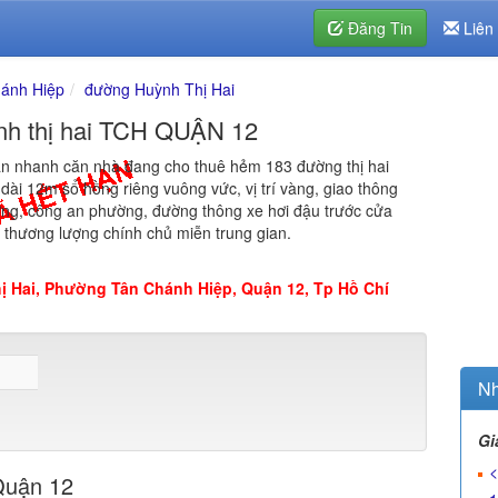
Đăng Tin
Liên
ánh Hiệp
đường Huỳnh Thị Hai
nh thị hai TCH QUẬN 12
án nhanh căn nhà đang cho thuê hẻm 183 đường thị hai
dài 12m sổ hồng riêng vuông vức, vị trí vàng, giao thông
ường, công an phường, đường thông xe hơi đậu trước cửa
n thương lượng chính chủ miễn trung gian.
ị Hai, Phường Tân Chánh Hiệp, Quận 12, Tp Hồ Chí
Nh
Gi
<
Quận 12