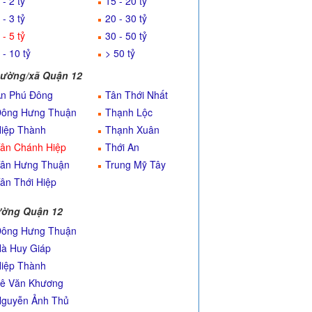
 - 2 tỷ
15 - 20 tỷ
 - 3 tỷ
20 - 30 tỷ
 - 5 tỷ
30 - 50 tỷ
 - 10 tỷ
> 50 tỷ
ường/xã Quận 12
n Phú Đông
Tân Thới Nhất
ông Hưng Thuận
Thạnh Lộc
iệp Thành
Thạnh Xuân
ân Chánh Hiệp
Thới An
ân Hưng Thuận
Trung Mỹ Tây
ân Thới Hiệp
ờng Quận 12
ông Hưng Thuận
à Huy Giáp
iệp Thành
ê Văn Khương
guyễn Ảnh Thủ