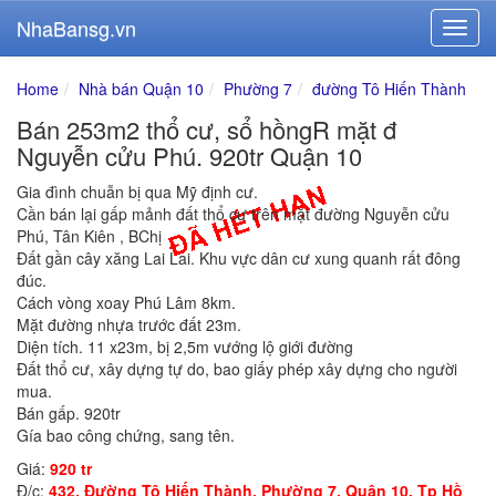
NhaBansg.vn
Home
Nhà bán Quận 10
Phường 7
đường Tô Hiến Thành
Bán 253m2 thổ cư, sổ hồngR mặt đ
Nguyễn cửu Phú. 920tr Quận 10
Gia đình chuẫn bị qua Mỹ định cư.
Cần bán lại gấp mảnh đất thổ cư trên mặt đường Nguyễn cửu
Phú, Tân Kiên , BChị
Đất gần cây xăng Lai Lai. Khu vực dân cư xung quanh rất đông
đúc.
Cách vòng xoay Phú Lâm 8km.
Mặt đường nhựa trước đất 23m.
Diện tích. 11 x23m, bị 2,5m vướng lộ giới đường
Đất thổ cư, xây dựng tự do, bao giấy phép xây dựng cho người
mua.
Bán gấp. 920tr
Gía bao công chứng, sang tên.
Giá:
920 tr
Đ/c:
432, Đường Tô Hiến Thành, Phường 7, Quận 10, Tp Hồ