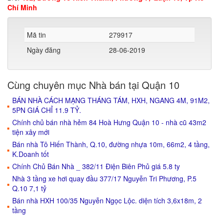
Chí Minh
Mã tin
279917
Ngày đăng
28-06-2019
Cùng chuyên mục Nhà bán tại Quận 10
BÁN NHÀ CÁCH MẠNG THÁNG TÁM, HXH, NGANG 4M, 91M2,
5PN GIÁ CHỈ 11.9 TỶ.
Chính chủ bán nhà hẻm 84 Hoà Hưng Quận 10 - nhà cũ 43m2
tiện xây mới
Bán nhà Tô Hiến Thành, Q.10, đường nhựa 10m, 66m2, 4 tầng,
K.Doanh tốt
Chính Chủ Bán Nhà _ 382/11 Điện Biên Phủ giá 5.8 ty
Nhà 3 tầng xe hơi quay đầu 377/17 Nguyễn Tri Phương, P.5
Q.10 7,1 tỷ
Bán nhà HXH 100/35 Nguyễn Ngọc Lộc. diện tích 3,6x18m, 2
tầng